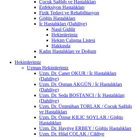
Çocuk Sağlığı ve Hastalıkları
Enfeksiyon Hastalıkları
Fizik Tedavi ve Rehabilitasyon
Göğüs Hastalıkları
İç Hastalıkları (Dahiliye)
Nasıl Gidilir
Hekimlerimiz
Hekim Çalışma Listesi
Hakkında
Kadın Hastalıkları ve Doğum
Hekimlerimiz
Uzman Hekimlerimiz
Uzm. Dr. Caner OKUR / İç Hastalıkları
(Dahiliye)
Uzm. Dr. Osman AKGÜN / İç Hastalıkları
(Dahiliye)
Uzm. Dr. Seda BOSTANCI / İç Hastalıkları
(Dahiliye)
Uzm. Dr. Ümmühan TORLAK / Çocuk Sağlığı
ve Hastalıkları
Uzm. Dr. Öznur KILIÇ SOYLAR / Göğüs
Hastalıkları
Uzm. Dr. Hayriye ERBEY / Göğüs Hastalıkları
Uzm. Dr. Hilal ÇOLAK / Cildiye