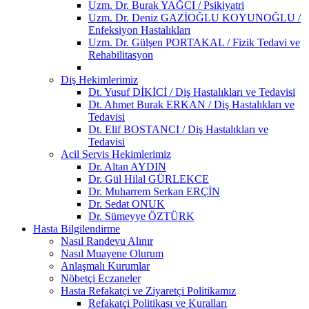
Uzm. Dr. Burak YAĞCI / Psikiyatri
Uzm. Dr. Deniz GAZİOĞLU KOYUNOĞLU /
Enfeksiyon Hastalıkları
Uzm. Dr. Gülşen PORTAKAL / Fizik Tedavi ve
Rehabilitasyon
Diş Hekimlerimiz
Dt. Yusuf DİKİCİ / Diş Hastalıkları ve Tedavisi
Dt. Ahmet Burak ERKAN / Diş Hastalıkları ve
Tedavisi
Dt. Elif BOSTANCI / Diş Hastalıkları ve
Tedavisi
Acil Servis Hekimlerimiz
Dr. Altan AYDIN
Dr. Gül Hilal GÜRLEKCE
Dr. Muharrem Serkan ERÇİN
Dr. Sedat ONUK
Dr. Sümeyye ÖZTÜRK
Hasta Bilgilendirme
Nasıl Randevu Alınır
Nasıl Muayene Olurum
Anlaşmalı Kurumlar
Nöbetçi Eczaneler
Hasta Refakatçi ve Ziyaretçi Politikamız
Refakatçi Politikası ve Kuralları