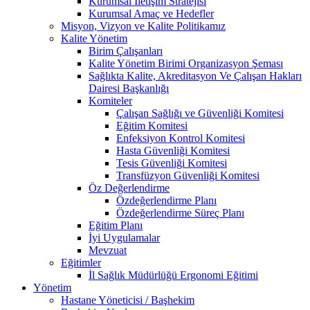
Kurumsal İletişim Stratejisi
Kurumsal Amaç ve Hedefler
Misyon, Vizyon ve Kalite Politikamız
Kalite Yönetim
Birim Çalışanları
Kalite Yönetim Birimi Organizasyon Şeması
Sağlıkta Kalite, Akreditasyon Ve Çalışan Hakları
Dairesi Başkanlığı
Komiteler
Çalışan Sağlığı ve Güvenliği Komitesi
Eğitim Komitesi
Enfeksiyon Kontrol Komitesi
Hasta Güvenliği Komitesi
Tesis Güvenliği Komitesi
Transfüzyon Güvenliği Komitesi
Öz Değerlendirme
Özdeğerlendirme Planı
Özdeğerlendirme Süreç Planı
Eğitim Planı
İyi Uygulamalar
Mevzuat
Eğitimler
İl Sağlık Müdürlüğü Ergonomi Eğitimi
Yönetim
Hastane Yöneticisi / Başhekim