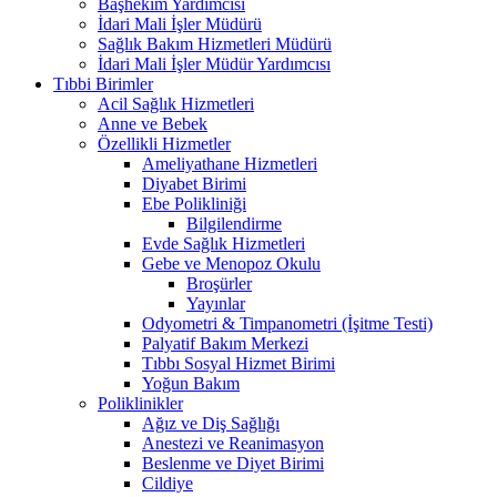
Başhekim Yardımcısı
İdari Mali İşler Müdürü
Sağlık Bakım Hizmetleri Müdürü
İdari Mali İşler Müdür Yardımcısı
Tıbbi Birimler
Acil Sağlık Hizmetleri
Anne ve Bebek
Özellikli Hizmetler
Ameliyathane Hizmetleri
Diyabet Birimi
Ebe Polikliniği
Bilgilendirme
Evde Sağlık Hizmetleri
Gebe ve Menopoz Okulu
Broşürler
Yayınlar
Odyometri & Timpanometri (İşitme Testi)
Palyatif Bakım Merkezi
Tıbbı Sosyal Hizmet Birimi
Yoğun Bakım
Poliklinikler
Ağız ve Diş Sağlığı
Anestezi ve Reanimasyon
Beslenme ve Diyet Birimi
Cildiye