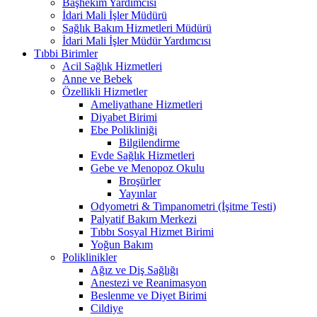
Başhekim Yardımcısı
İdari Mali İşler Müdürü
Sağlık Bakım Hizmetleri Müdürü
İdari Mali İşler Müdür Yardımcısı
Tıbbi Birimler
Acil Sağlık Hizmetleri
Anne ve Bebek
Özellikli Hizmetler
Ameliyathane Hizmetleri
Diyabet Birimi
Ebe Polikliniği
Bilgilendirme
Evde Sağlık Hizmetleri
Gebe ve Menopoz Okulu
Broşürler
Yayınlar
Odyometri & Timpanometri (İşitme Testi)
Palyatif Bakım Merkezi
Tıbbı Sosyal Hizmet Birimi
Yoğun Bakım
Poliklinikler
Ağız ve Diş Sağlığı
Anestezi ve Reanimasyon
Beslenme ve Diyet Birimi
Cildiye