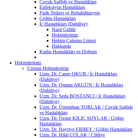
Çocuk Sağlığı ve Hastalıkları
Enfeksiyon Hastalıkları
Fizik Tedavi ve Rehabilitasyon
Göğüs Hastalıkları
İç Hastalıkları (Dahiliye)
Nasıl Gidilir
Hekimlerimiz
Hekim Çalışma Listesi
Hakkında
Kadın Hastalıkları ve Doğum
Hekimlerimiz
Uzman Hekimlerimiz
Uzm. Dr. Caner OKUR / İç Hastalıkları
(Dahiliye)
Uzm. Dr. Osman AKGÜN / İç Hastalıkları
(Dahiliye)
Uzm. Dr. Seda BOSTANCI / İç Hastalıkları
(Dahiliye)
Uzm. Dr. Ümmühan TORLAK / Çocuk Sağlığı
ve Hastalıkları
Uzm. Dr. Öznur KILIÇ SOYLAR / Göğüs
Hastalıkları
Uzm. Dr. Hayriye ERBEY / Göğüs Hastalıkları
Uzm. Dr. Hilal ÇOLAK / Cildiye