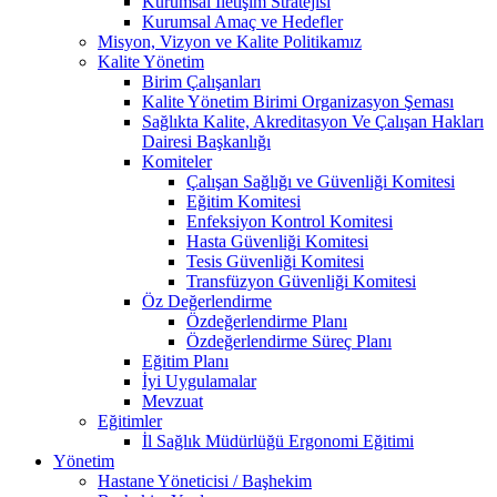
Kurumsal İletişim Stratejisi
Kurumsal Amaç ve Hedefler
Misyon, Vizyon ve Kalite Politikamız
Kalite Yönetim
Birim Çalışanları
Kalite Yönetim Birimi Organizasyon Şeması
Sağlıkta Kalite, Akreditasyon Ve Çalışan Hakları
Dairesi Başkanlığı
Komiteler
Çalışan Sağlığı ve Güvenliği Komitesi
Eğitim Komitesi
Enfeksiyon Kontrol Komitesi
Hasta Güvenliği Komitesi
Tesis Güvenliği Komitesi
Transfüzyon Güvenliği Komitesi
Öz Değerlendirme
Özdeğerlendirme Planı
Özdeğerlendirme Süreç Planı
Eğitim Planı
İyi Uygulamalar
Mevzuat
Eğitimler
İl Sağlık Müdürlüğü Ergonomi Eğitimi
Yönetim
Hastane Yöneticisi / Başhekim