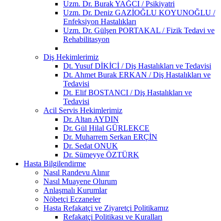
Uzm. Dr. Burak YAĞCI / Psikiyatri
Uzm. Dr. Deniz GAZİOĞLU KOYUNOĞLU /
Enfeksiyon Hastalıkları
Uzm. Dr. Gülşen PORTAKAL / Fizik Tedavi ve
Rehabilitasyon
Diş Hekimlerimiz
Dt. Yusuf DİKİCİ / Diş Hastalıkları ve Tedavisi
Dt. Ahmet Burak ERKAN / Diş Hastalıkları ve
Tedavisi
Dt. Elif BOSTANCI / Diş Hastalıkları ve
Tedavisi
Acil Servis Hekimlerimiz
Dr. Altan AYDIN
Dr. Gül Hilal GÜRLEKCE
Dr. Muharrem Serkan ERÇİN
Dr. Sedat ONUK
Dr. Sümeyye ÖZTÜRK
Hasta Bilgilendirme
Nasıl Randevu Alınır
Nasıl Muayene Olurum
Anlaşmalı Kurumlar
Nöbetçi Eczaneler
Hasta Refakatçi ve Ziyaretçi Politikamız
Refakatçi Politikası ve Kuralları