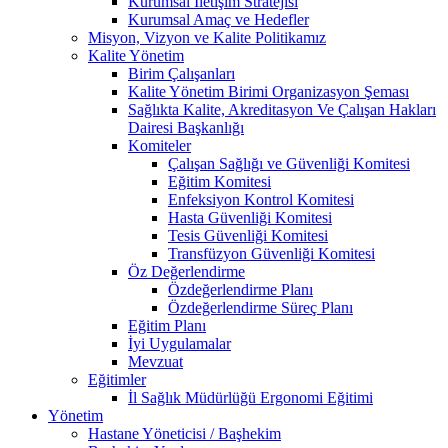
Kurumsal İletişim Stratejisi
Kurumsal Amaç ve Hedefler
Misyon, Vizyon ve Kalite Politikamız
Kalite Yönetim
Birim Çalışanları
Kalite Yönetim Birimi Organizasyon Şeması
Sağlıkta Kalite, Akreditasyon Ve Çalışan Hakları
Dairesi Başkanlığı
Komiteler
Çalışan Sağlığı ve Güvenliği Komitesi
Eğitim Komitesi
Enfeksiyon Kontrol Komitesi
Hasta Güvenliği Komitesi
Tesis Güvenliği Komitesi
Transfüzyon Güvenliği Komitesi
Öz Değerlendirme
Özdeğerlendirme Planı
Özdeğerlendirme Süreç Planı
Eğitim Planı
İyi Uygulamalar
Mevzuat
Eğitimler
İl Sağlık Müdürlüğü Ergonomi Eğitimi
Yönetim
Hastane Yöneticisi / Başhekim