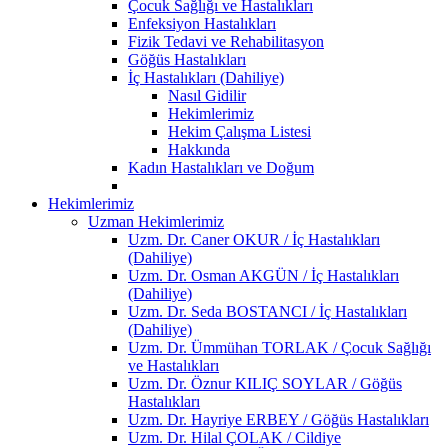
Çocuk Sağlığı ve Hastalıkları
Enfeksiyon Hastalıkları
Fizik Tedavi ve Rehabilitasyon
Göğüs Hastalıkları
İç Hastalıkları (Dahiliye)
Nasıl Gidilir
Hekimlerimiz
Hekim Çalışma Listesi
Hakkında
Kadın Hastalıkları ve Doğum
Hekimlerimiz
Uzman Hekimlerimiz
Uzm. Dr. Caner OKUR / İç Hastalıkları
(Dahiliye)
Uzm. Dr. Osman AKGÜN / İç Hastalıkları
(Dahiliye)
Uzm. Dr. Seda BOSTANCI / İç Hastalıkları
(Dahiliye)
Uzm. Dr. Ümmühan TORLAK / Çocuk Sağlığı
ve Hastalıkları
Uzm. Dr. Öznur KILIÇ SOYLAR / Göğüs
Hastalıkları
Uzm. Dr. Hayriye ERBEY / Göğüs Hastalıkları
Uzm. Dr. Hilal ÇOLAK / Cildiye