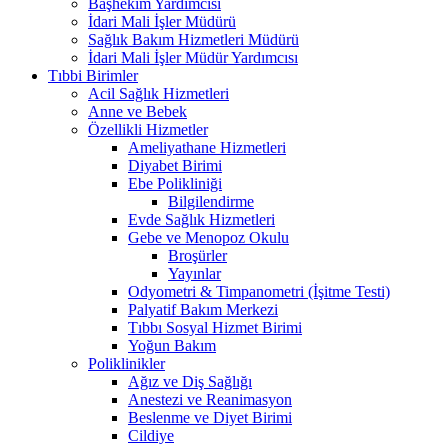
Başhekim Yardımcısı
İdari Mali İşler Müdürü
Sağlık Bakım Hizmetleri Müdürü
İdari Mali İşler Müdür Yardımcısı
Tıbbi Birimler
Acil Sağlık Hizmetleri
Anne ve Bebek
Özellikli Hizmetler
Ameliyathane Hizmetleri
Diyabet Birimi
Ebe Polikliniği
Bilgilendirme
Evde Sağlık Hizmetleri
Gebe ve Menopoz Okulu
Broşürler
Yayınlar
Odyometri & Timpanometri (İşitme Testi)
Palyatif Bakım Merkezi
Tıbbı Sosyal Hizmet Birimi
Yoğun Bakım
Poliklinikler
Ağız ve Diş Sağlığı
Anestezi ve Reanimasyon
Beslenme ve Diyet Birimi
Cildiye