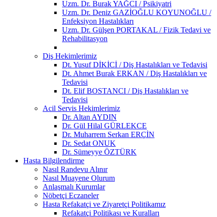
Uzm. Dr. Burak YAĞCI / Psikiyatri
Uzm. Dr. Deniz GAZİOĞLU KOYUNOĞLU /
Enfeksiyon Hastalıkları
Uzm. Dr. Gülşen PORTAKAL / Fizik Tedavi ve
Rehabilitasyon
Diş Hekimlerimiz
Dt. Yusuf DİKİCİ / Diş Hastalıkları ve Tedavisi
Dt. Ahmet Burak ERKAN / Diş Hastalıkları ve
Tedavisi
Dt. Elif BOSTANCI / Diş Hastalıkları ve
Tedavisi
Acil Servis Hekimlerimiz
Dr. Altan AYDIN
Dr. Gül Hilal GÜRLEKCE
Dr. Muharrem Serkan ERÇİN
Dr. Sedat ONUK
Dr. Sümeyye ÖZTÜRK
Hasta Bilgilendirme
Nasıl Randevu Alınır
Nasıl Muayene Olurum
Anlaşmalı Kurumlar
Nöbetçi Eczaneler
Hasta Refakatçi ve Ziyaretçi Politikamız
Refakatçi Politikası ve Kuralları